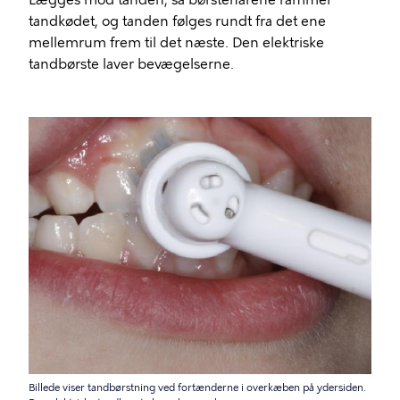
Lægges mod tanden, så børstehårene rammer
tandkødet, og tanden følges rundt fra det ene
mellemrum frem til det næste. Den elektriske
tandbørste laver bevægelserne.
Billede
Billede viser tandbørstning ved fortænderne i overkæben på ydersiden.