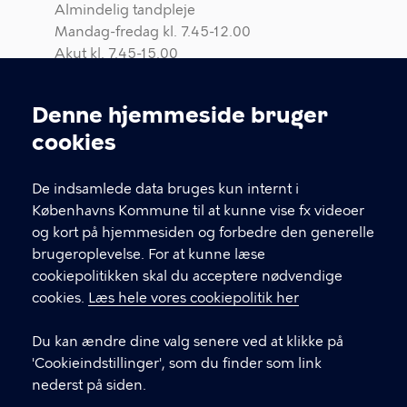
Almindelig tandpleje
Mandag-fredag kl. 7.45-12.00
Akut kl. 7.45-15.00
35 30 39 60 (tast 2)
Denne hjemmeside bruger
Tandregulering
Cookieindstillinger
Mandag kl. 8.00 - 15.00
cookies
Tirsdag-fredag kl. 8.00-12.00
Akut: kl. 8.00-15.00
De indsamlede data bruges kun internt i
Københavns Kommune til at kunne vise fx videoer
CVR nr. 64 94 22 12
og kort på hjemmesiden og forbedre den generelle
EAN nr. 57 98 00 93 85 376
brugeroplevelse. For at kunne læse
Bruger-id: POGR
cookiepolitikken skal du acceptere nødvendige
cookies.
Læs hele vores cookiepolitik her
LINKS
Du kan ændre dine valg senere ved at klikke på
'Cookieindstillinger', som du finder som link
Adresser på klinikkerne
nederst på siden.
Akut tandbehandling