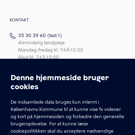
KONTAKT
35 30 39 60 (tast 1)
Almindelig tandpleje
Mandag-fredag kl. 7.45-12.00
Akut kl. 7.45-15.00
35 30 39 60 (tast 2)
Denne hjemmeside bruger
Tandregulering
Cookieindstillinger
Mandag kl. 8.00 - 15.00
cookies
Tirsdag-fredag kl. 8.00-12.00
Akut: kl. 8.00-15.00
De indsamlede data bruges kun internt i
Københavns Kommune til at kunne vise fx videoer
CVR nr. 64 94 22 12
og kort på hjemmesiden og forbedre den generelle
EAN nr. 57 98 00 93 85 376
brugeroplevelse. For at kunne læse
Bruger-id: POGR
cookiepolitikken skal du acceptere nødvendige